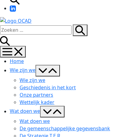
LinkedIn
Zoeken
Zoeken
Zoeken
toggle
naar...
Menu
toggle
Home
Menu
Wie zijn we
toggle
Wie zijn we
Geschiedenis in het kort
Onze partners
Wettelijk kader
Menu
Wat doen we
toggle
Wat doen we
De gemeenschappelijke gegevensbank
De Strategie T.E.R.