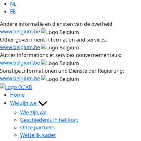
Ga
NL
naar
FR
de
Andere informatie en diensten van de overheid:
inhoud
www.belgium.be
Other government information and services:
www.belgium.be
Autres informations et services gouvernementaux:
www.belgium.be
Sonstige Informationen und Dienste der Regierung:
www.belgium.be
Home
Wie zijn we
Wie zijn we
Geschiedenis in het kort
Onze partners
Wettelijk kader