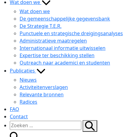
Wat doen we
Wat doen we
De gemeenschappelijke gegevensbank
De Strategie T.E.R.
Punctuele en strategische dreigingsanalyses
Administratieve maatregelen
Internationaal informatie uitwisselen
Expertise ter beschikking stellen
Outreach naar academici en studenten
Publicaties
Nieuws
Activiteitenverslagen
Relevante bronnen
Radices
FAQ
Contact
Zoeken
Zoeken
Zoeken
toggle
naar...